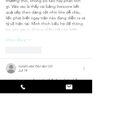
thường thôi, không soi kèo hay phân tích 
gì. Vừa vào là thấy cái bảng livescore kết 
quả xếp theo dạng cột nhìn khá dễ chịu, 
liếc phát biết ngay trận nào đang diễn ra và 
tỷ số hiện tại. Mình thích kiểu họ để thông 
tin gọn gàng, không nhồi chữ nên lướt…
Show More
Like
Reply
nolafo.wle156+abc123
Jul 19
xosoplus.com
 dạo này thấy bạn bè nhắc 
hoài nên mình cũng ghé thử cho biết. Mình 
không đọc kỹ nội dung đâu, chủ yếu xem 
giao diện có dễ nhìn không thôi. Vào cái là 
thấy trang làm khá gọn, khoảng trắng vừa 
đủ nên không bị ngộp, nhìn một lúc là 
quen mắt. Mấy mục được chia theo nhóm 
rõ ràng nên mình bấm qua lại không phải 
đoán, nhất là lúc dùng điện thoại thì menu 