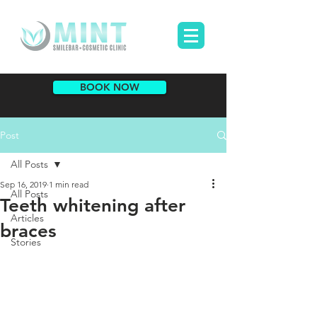
BOOK NOW
Post
All Posts
Sep 16, 2019
1 min read
All Posts
Teeth whitening after
Articles
braces
Stories