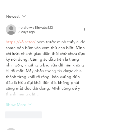
whiten your teeth?
reviews
Newest
nolafo.wle156+abc123
6 days ago
https://x8.actor/
 hôm trước mình thấy ai đó 
share nên bấm vào xem thử cho biết. Mình 
chỉ lướt nhanh giao diện thôi chứ chưa đọc 
kỹ nội dung. Cảm giác đầu tiên là trang 
nhìn gọn, khoảng trắng vừa đủ nên không 
bị rối mắt. Mấy phần thông tin được chia 
thành từng khối rõ ràng, kéo xuống đến 
đâu là hiểu đại khái đến đó, không phải 
căng mắt đọc dài dòng. Mình cũng để ý 
thanh menu đặt…
Show More
Like
Reply