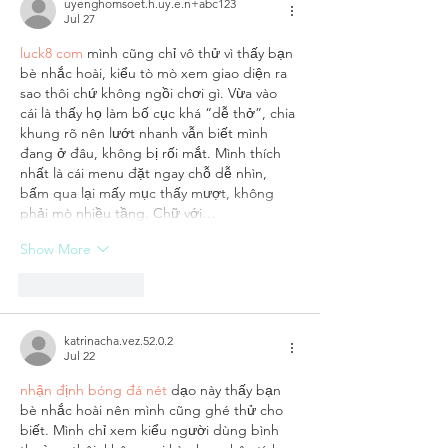
uyenghomsoet.h.uy.e.n+abc123
Jul 27
luck8 com
 mình cũng chỉ vô thử vì thấy bạn 
bè nhắc hoài, kiểu tò mò xem giao diện ra 
sao thôi chứ không ngồi chơi gì. Vừa vào 
cái là thấy họ làm bố cục khá “dễ thở”, chia 
khung rõ nên lướt nhanh vẫn biết mình 
đang ở đâu, không bị rối mắt. Mình thích 
nhất là cái menu đặt ngay chỗ dễ nhìn, 
bấm qua lại mấy mục thấy mượt, không 
phải mò nhiều tầng. Chữ với…
Show More
Like
Reply
katrinacha.vez.52.0.2
Jul 22
nhận định bóng đá nét
 dạo này thấy bạn 
bè nhắc hoài nên mình cũng ghé thử cho 
biết. Mình chỉ xem kiểu người dùng bình 